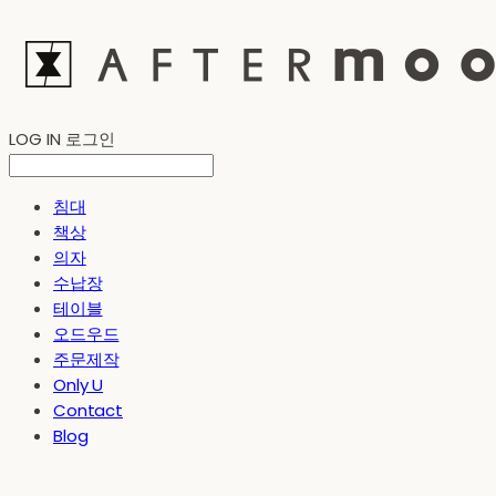
LOG IN
로그인
침대
책상
의자
수납장
테이블
오드우드
주문제작
Only U
Contact
Blog