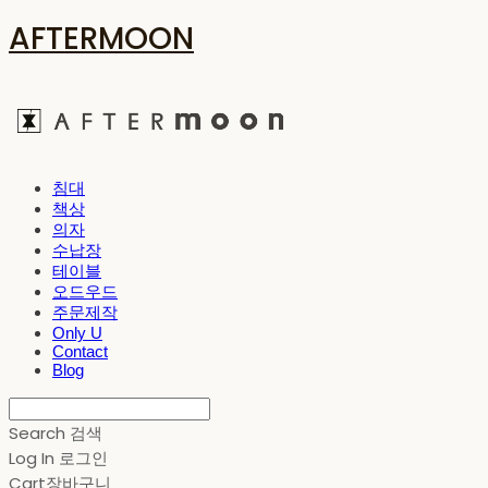
AFTERMOON
침대
책상
의자
수납장
테이블
오드우드
주문제작
Only U
Contact
Blog
Search
검색
Log In
로그인
Cart
장바구니