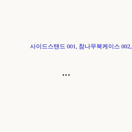
사이드스탠드 001, 참나무
북케이스 002
...