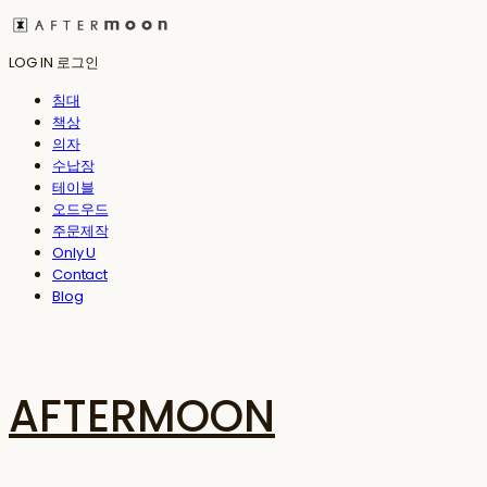
LOG IN
로그인
침대
책상
의자
수납장
테이블
오드우드
주문제작
Only U
Contact
Blog
AFTERMOON