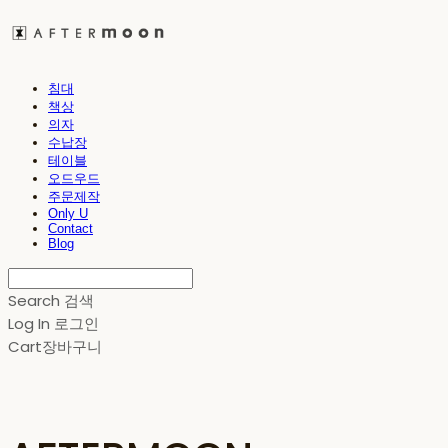
침대
책상
의자
수납장
테이블
오드우드
주문제작
Only U
Contact
Blog
Search
검색
Log In
로그인
Cart
장바구니