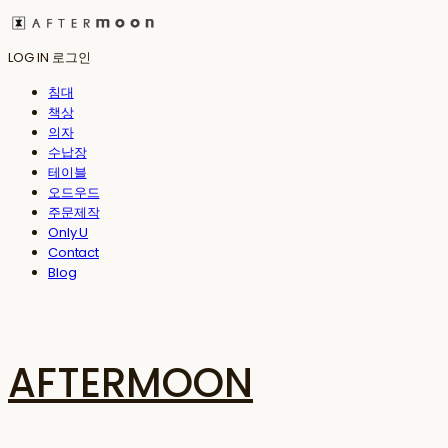
LOG IN
로그인
침대
책상
의자
수납장
테이블
오드우드
주문제작
Only U
Contact
Blog
AFTERMOON