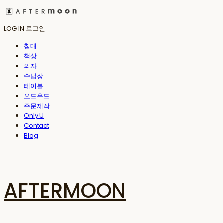
LOG IN
로그인
침대
책상
의자
수납장
테이블
오드우드
주문제작
Only U
Contact
Blog
AFTERMOON