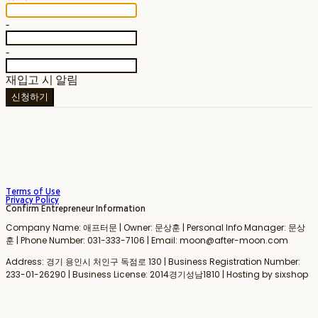
-
-
재입고 시 알림
신청하기
Terms of Use
Privacy Policy
Confirm Entrepreneur Information
Company Name: 애프터문 | Owner: 문상훈 | Personal Info Manager: 문상
훈 | Phone Number: 031-333-7106 | Email: moon@after-moon.com
Address: 경기 용인시 처인구 독점로 130 | Business Registration Number:
233-01-26290
| Business License:
2014경기성남1810
| Hosting by sixshop