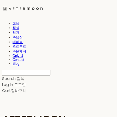
침대
책상
의자
수납장
테이블
오드우드
주문제작
Only U
Contact
Blog
Search
검색
Log In
로그인
Cart
장바구니