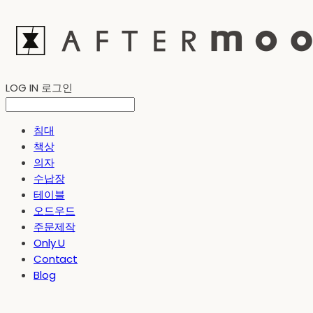
LOG IN
로그인
침대
책상
의자
수납장
테이블
오드우드
주문제작
Only U
Contact
Blog