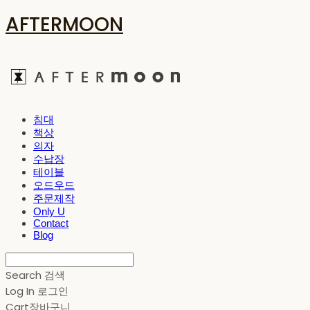
AFTERMOON
침대
책상
의자
수납장
테이블
오드우드
주문제작
Only U
Contact
Blog
Search
검색
Log In
로그인
Cart
장바구니