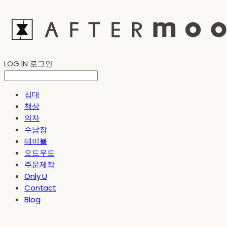
LOG IN
로그인
침대
책상
의자
수납장
테이블
오드우드
주문제작
Only U
Contact
Blog