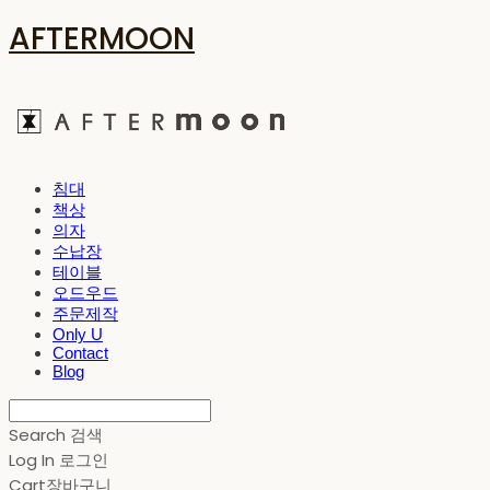
AFTERMOON
침대
책상
의자
수납장
테이블
오드우드
주문제작
Only U
Contact
Blog
Search
검색
Log In
로그인
Cart
장바구니