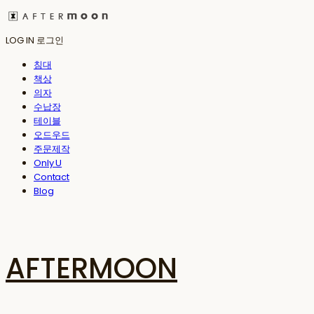
LOG IN
로그인
침대
책상
의자
수납장
테이블
오드우드
주문제작
Only U
Contact
Blog
AFTERMOON