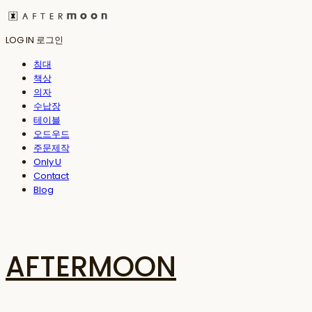
LOG IN
로그인
침대
책상
의자
수납장
테이블
오드우드
주문제작
Only U
Contact
Blog
AFTERMOON