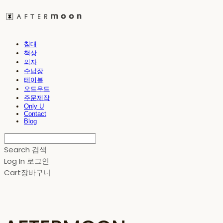
침대
책상
의자
수납장
테이블
오드우드
주문제작
Only U
Contact
Blog
Search
검색
Log In
로그인
Cart
장바구니