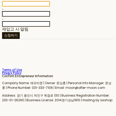
-
-
재입고 시 알림
신청하기
Terms of Use
Privacy Policy
Confirm Entrepreneur Information
Company Name: 애프터문 | Owner: 문상훈 | Personal Info Manager: 문상
훈 | Phone Number: 031-333-7106 | Email: moon@after-moon.com
Address: 경기 용인시 처인구 독점로 130 | Business Registration Number:
233-01-26290
| Business License:
2014경기성남1810
| Hosting by sixshop