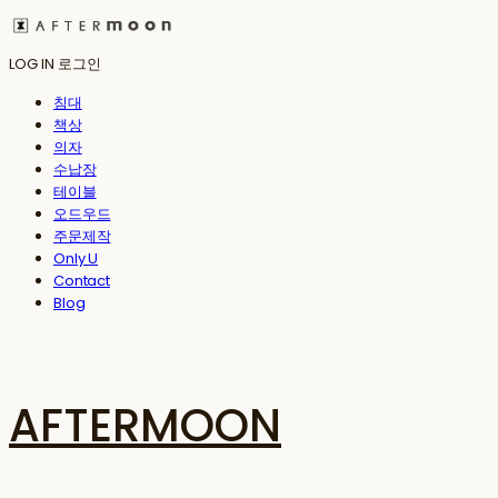
LOG IN
로그인
침대
책상
의자
수납장
테이블
오드우드
주문제작
Only U
Contact
Blog
AFTERMOON