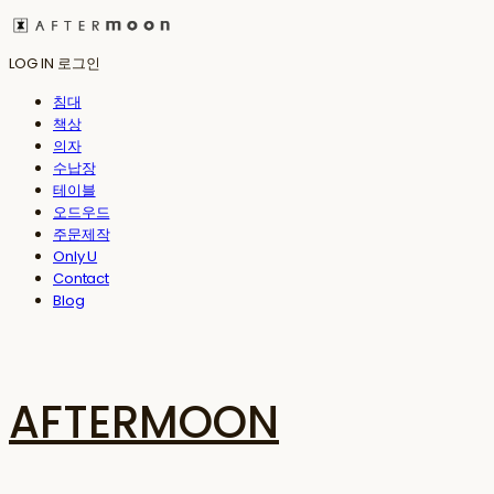
LOG IN
로그인
침대
책상
의자
수납장
테이블
오드우드
주문제작
Only U
Contact
Blog
AFTERMOON