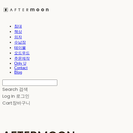
침대
책상
의자
수납장
테이블
오드우드
주문제작
Only U
Contact
Blog
Search
검색
Log In
로그인
Cart
장바구니