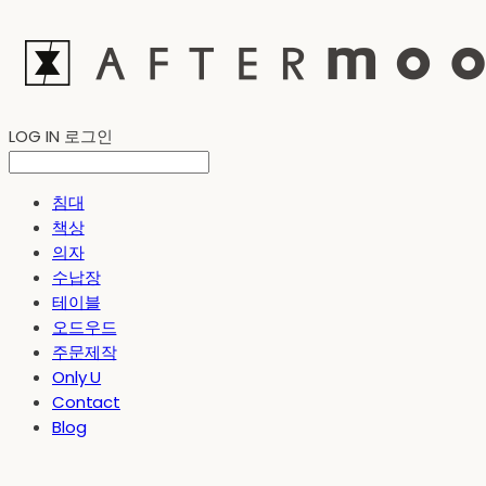
LOG IN
로그인
침대
책상
의자
수납장
테이블
오드우드
주문제작
Only U
Contact
Blog