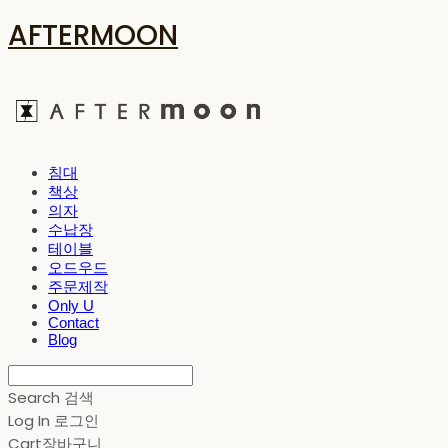
AFTERMOON
침대
책상
의자
수납장
테이블
오드우드
주문제작
Only U
Contact
Blog
Search
검색
Log In
로그인
Cart
장바구니