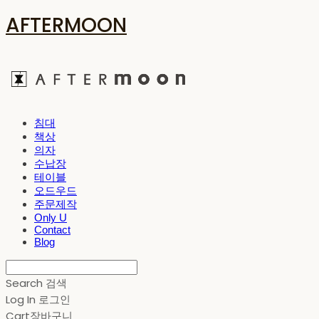
AFTERMOON
침대
책상
의자
수납장
테이블
오드우드
주문제작
Only U
Contact
Blog
Search
검색
Log In
로그인
Cart
장바구니