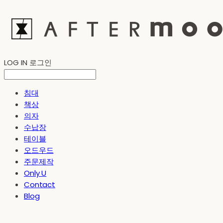
LOG IN
로그인
침대
책상
의자
수납장
테이블
오드우드
주문제작
Only U
Contact
Blog