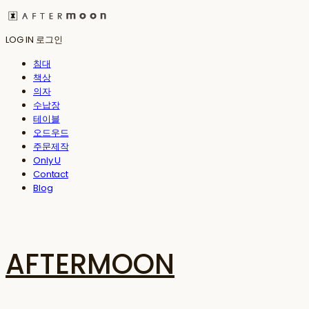
LOG IN
로그인
침대
책상
의자
수납장
테이블
오드우드
주문제작
Only U
Contact
Blog
AFTERMOON