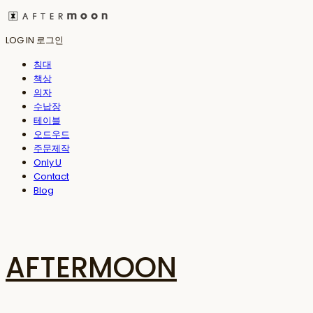
LOG IN
로그인
침대
책상
의자
수납장
테이블
오드우드
주문제작
Only U
Contact
Blog
AFTERMOON