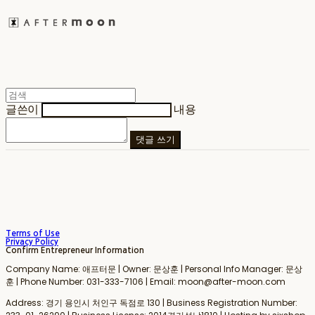
글쓴이
내용
댓글 쓰기
Terms of Use
Privacy Policy
Confirm Entrepreneur Information
Company Name: 애프터문 | Owner: 문상훈 | Personal Info Manager: 문상
훈 | Phone Number: 031-333-7106 | Email: moon@after-moon.com
Address: 경기 용인시 처인구 독점로 130 | Business Registration Number: