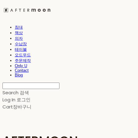
침대
책상
의자
수납장
테이블
오드우드
주문제작
Only U
Contact
Blog
Search
검색
Log In
로그인
Cart
장바구니