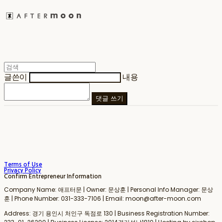
글쓴이
내용
댓글 쓰기
Terms of Use
Privacy Policy
Confirm Entrepreneur Information
Company Name: 애프터문 | Owner: 문상훈 | Personal Info Manager: 문상
훈 | Phone Number: 031-333-7106 | Email: moon@after-moon.com
Address: 경기 용인시 처인구 독점로 130 | Business Registration Number: