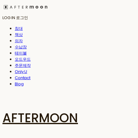
LOG IN
로그인
침대
책상
의자
수납장
테이블
오드우드
주문제작
Only U
Contact
Blog
AFTERMOON