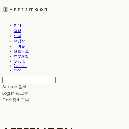
침대
책상
의자
수납장
테이블
오드우드
주문제작
Only U
Contact
Blog
Search
검색
Log In
로그인
Cart
장바구니