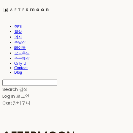
침대
책상
의자
수납장
테이블
오드우드
주문제작
Only U
Contact
Blog
Search
검색
Log In
로그인
Cart
장바구니