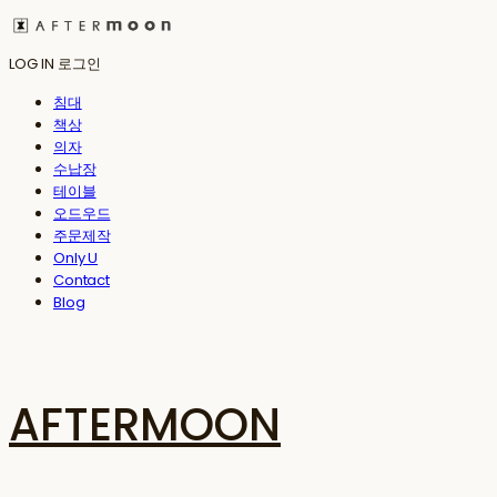
LOG IN
로그인
침대
책상
의자
수납장
테이블
오드우드
주문제작
Only U
Contact
Blog
AFTERMOON