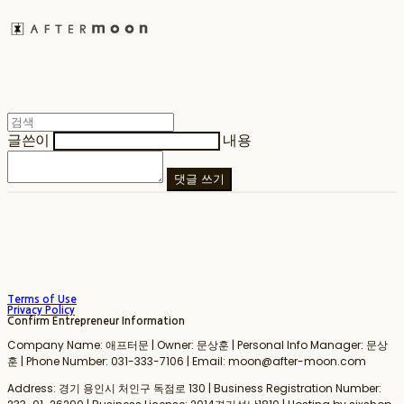
글쓴이
내용
댓글 쓰기
Terms of Use
Privacy Policy
Confirm Entrepreneur Information
Company Name: 애프터문 | Owner: 문상훈 | Personal Info Manager: 문상
훈 | Phone Number: 031-333-7106 | Email: moon@after-moon.com
Address: 경기 용인시 처인구 독점로 130 | Business Registration Number: