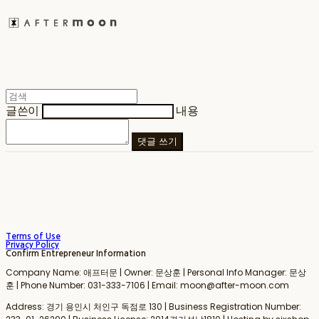
글쓴이
내용
댓글 쓰기
Terms of Use
Privacy Policy
Confirm Entrepreneur Information
Company Name: 애프터문 | Owner: 문상훈 | Personal Info Manager: 문상
훈 | Phone Number: 031-333-7106 | Email: moon@after-moon.com
Address: 경기 용인시 처인구 독점로 130 | Business Registration Number: