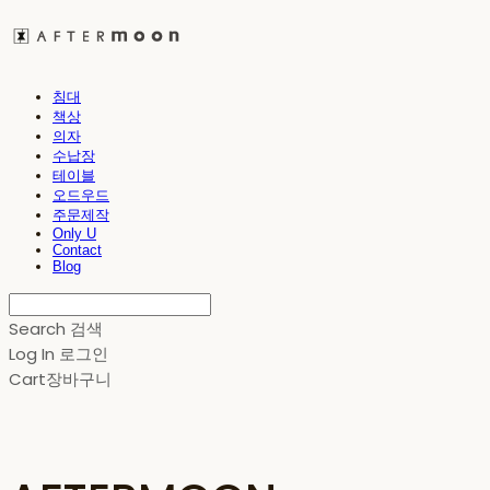
침대
책상
의자
수납장
테이블
오드우드
주문제작
Only U
Contact
Blog
Search
검색
Log In
로그인
Cart
장바구니