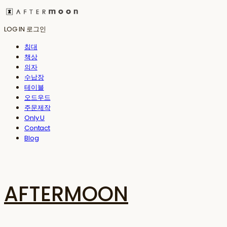
LOG IN
로그인
침대
책상
의자
수납장
테이블
오드우드
주문제작
Only U
Contact
Blog
AFTERMOON